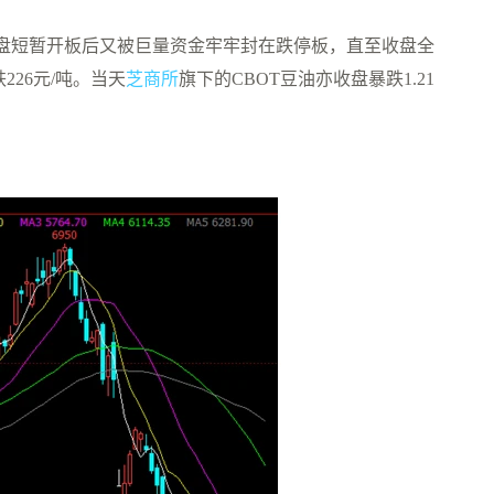
盘短暂开板后又被巨量资金牢牢封在跌停板，直至收盘全
226元/吨。当天
芝商所
旗下的CBOT豆油亦收盘暴跌1.21