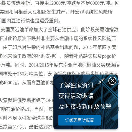
货惨遭腰斩，直接由12000元/吨跌至不足6000元/吨。回
08年度美国和阿根廷大豆相继发生减产，拜宏观系统性风险所
间国内豆油行情也是遭受重创。
刻，因美国页岩油革命加大了全球石油供应，此阶段美原油指数
，不过此轮原油下跌并非主要从金融市场的系统性风险施压
由于印尼对生柴的补贴基金出现问题，2015年第四季度
地来源于政府的补贴支持），随着补贴缺失以及pogo价
0万吨。同时，2014/2015年度东南亚产地棕榈油又实现连续
同样处于250万吨高位，芝商所合作旗下的马盘期价承压大
4000元，从而令豆油价格承压不断走低，此阶段CBOT豆
了解独家资讯
获得活动邀请
索就是俄罗斯拒绝了OPEC提出的进一步减产，并提出
及时接收新闻及预警
打响石油价格战，当然，疫情蔓延超预期引发需求担忧也加
暂时不足以引发全球金融的系统性风险，但当前全球股市
订阅芝商所报告
至3字头，最低达到27.34美元/桶，目前是否已经见底