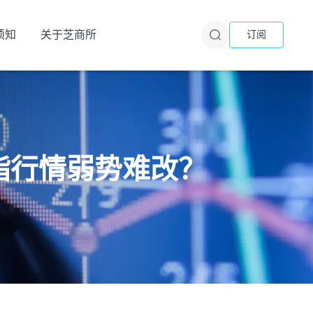
须知
关于芝商所
订阅
外油脂行情弱势难改？