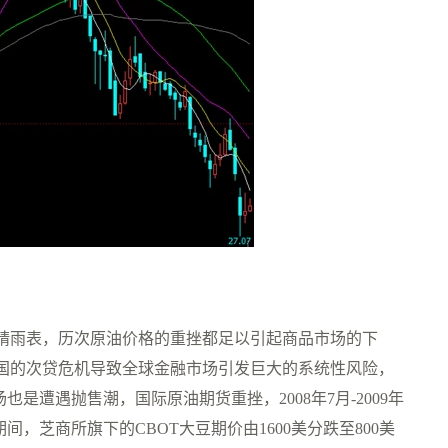
晴雨表，历次原油价格的重挫都足以引起商品市场的下
国的次贷危机导致全球金融市场引发巨大的系统性风险，
是遭遇抛售潮，国际原油期货重挫，2008年7月-2009年
间，芝商所旗下的CBOT大豆期价由1600美分跌至800美