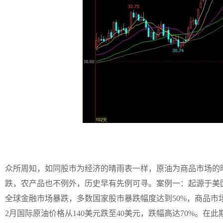
众所周知，如同股市为经济的晴雨表一样，原油为商品市场的
跌，农产品也不例外，历史早有先例可寻。案例一：起源于美
全球金融市场暴跌，多数国家股市暴跌幅度达到50%，商品市场也
2月国际原油价格从140美元跌至40美元，跌幅高达70%。在此期