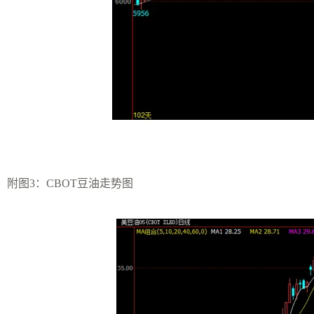
附图3：CBOT豆油走势图