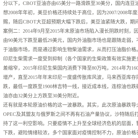
分以下，CBOT豆油亦由65美分一路滑跌至30美分，国内连豆油期
想2008年年初，美豆价格还持续处于高位，因为2007/20
赐，随后CBOT大豆超预期大幅下跌后，美豆油紧随大跌，期
案例二：2014年9月至2015年末原油市场陷入漫长阴跌时
由90美元下跌至最低29美元，国内外油脂市场也是跟随走弱
于油脂市场，而是通过影响生物柴油需求，从而打压油脂价格。
印尼生柴需求一度受到抑制（各个国家的生柴政策有效实施更多
差缩窄，2015年印尼生柴国内消费下降至80万吨，2014年为16
增产，直至2015年年末印尼一度盛传胀库风波，马来西亚库存
跌，最低一度跌至1900林吉特一线，接近成本线，连棕油也跌破
油亦由32美分上方跌至30美分附近。
还有就是本轮原油价格的这一波暴跌。其实，此次原油暴跌导火
OPEC及其盟友与俄罗斯之间不再有石油产量协议，沙特随后
持了这一利空影响。只要疫情不上升至全球经济危机的层面，
下跌，避险情绪较浓，多个国家面对疫情控制不力，原油价格已跌