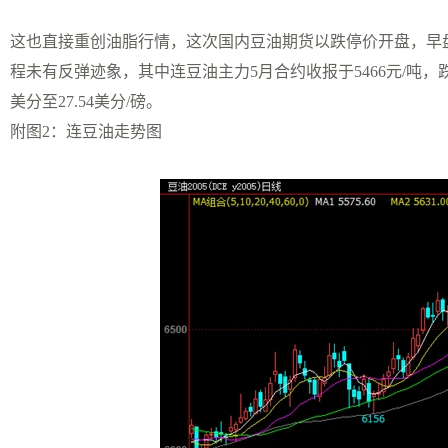
这也直接重创油脂行情，这次国内豆油期货以跌停价开盘，早
程未有反弹迹象，其中连豆油主力5月合约收报于5466元/吨，跌
美分至27.54美分/磅。
附图2：连豆油走势图