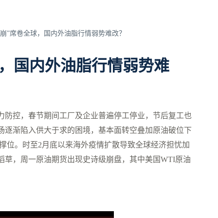
原油“雪崩”席卷全球，国内外油脂行情弱势难改？
卷全球，国内外油脂行情弱势难
力防控，春节期间工厂及企业普遍停工停业，节后复工也
场逐渐陷入供大于求的困境，基本面转空叠加原油破位下
支撑位。时至2月底以来海外疫情扩散导致全球经济担忧加
稻草，周一原油期货出现史诗级崩盘，其中美国WTI原油