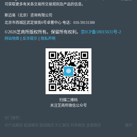
可获取更多有关各交易所交易规则及产品的信息。
斯迈易（北京）咨询有限公司
北京市西城区武定侯街6号卓著中心 电话：010-59131300
©2026芝商所版权所有。保留所有权利。
京ICP备18015631号-2
|
|
网站地图
反诈提示
隐私声明
扫描二维码
关注芝商所微信公众号
热门推荐：
农产品期货
能源期货
股指期货
外汇期货
利率期货
金属期货
展开
金属市场周报
天然气市场月报
原油市场周报
外汇交易周报