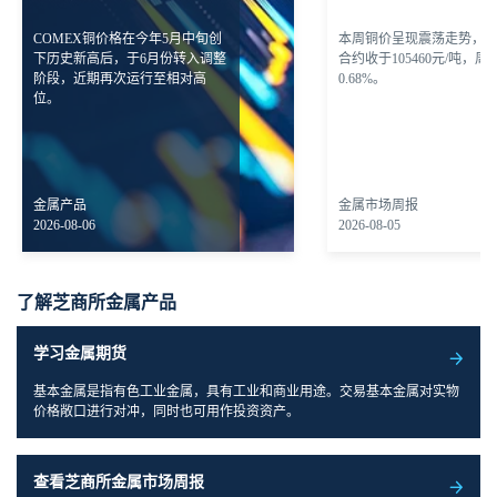
COMEX铜价格在今年5月中旬创
本周铜价呈现震荡走势，
下历史新高后，于6月份转入调整
合约收于105460元/吨，周
阶段，近期再次运行至相对高
0.68%。
位。
金属产品
金属市场周报
2026-08-06
2026-08-05
了解芝商所金属产品
学习金属期货
基本金属是指有色工业金属，具有工业和商业用途。交易基本金属对实物
价格敞口进行对冲，同时也可用作投资资产。
查看芝商所金属市场周报