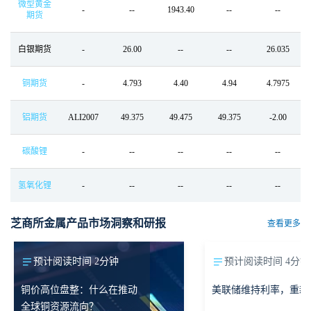
微型黄金
-
--
1943.40
--
--
期货
白银期货
-
26.00
--
--
26.035
铜期货
-
4.793
4.40
4.94
4.7975
铝期货
ALI2007
49.375
49.475
49.375
-2.00
碳酸锂
-
--
--
--
--
氢氧化锂
-
--
--
--
--
芝商所金属产品市场洞察和研报
查看更多
预计阅读时间 2分钟
预计阅读时间 4分钟
铜价高位盘整：什么在推动
美联储维持利率，重新
全球铜资源流向？