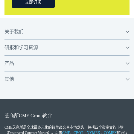
立即订阅
关于我们
研报和学习资源
产品
其他
芝商所
CME Group
简介
CME芝商所
是全球最多元化的衍生品交易市场龙头，包括四个指定合约市场
（Designated Contract Market）。点击
CME
，
CBOT
，
NYMEX
，
COMEX
的链接,