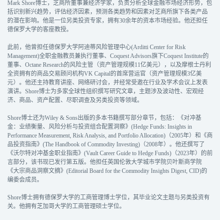
Mark Shore博士，芝商所董事兼经济学家，负责分析全球金融市场经济形势，包
括识别新兴趋势，评估经济因素，预测各类趋势和因素对芝商所旗下各类产品
的潜在影响。他是一位另类投资专家，拥有30余年的资本市场经验。他还担任
德保罗大学的客座教授。
此前，他曾担任德保罗大学阿迪蒂风险管理中心(Arditti Center for Risk
Management)全职金融教员兼执行董事、Coquest Advisors旗下Coquest Institute的
董事、Octane Research的风险主管（资产管理规模11亿美元），以及摩根士丹利
全资拥有的商品交易顾问机构VK Capital的首席营运官（资产管理规模3亿美
元）。他还主持教育讲座、网络研讨会，并经常受邀在行业及学术会议上发表
演讲。Shore博士为多家全球性组织撰写研究文章，主题涉及波动性、宏观经
济、商品、资产配置、尽职调查及另类投资等领域。
Shore博士还为Wiley & Sons出版的多本书籍撰写部分章节，包括：《对冲基
金：业绩衡量、风险分析与投资组合配置洞察》(Hedge Funds: Insights in
Performance Measurement, Risk Analysis, and Portfolio Allocation)（2005年）和《商
品投资指南》(The Handbook of Commodity Investing)（2008年）。他还撰写了
《沃尔特对冲基金职业指南》(Vault Career Guide to Hedge Funds)（2023年）的前
言部分，该书现已发行第五版。他担任英国伦敦大学城市学院贝叶斯商学院
《大宗商品洞察文摘》(Editorial Board for the Commodity Insights Digest, CID)的
编委会成员。
Shore博士拥有德保罗大学的工商管理博士学位，其毕业论文主题与另类投资有
关。他拥有芝加哥大学的工商管理硕士学位。