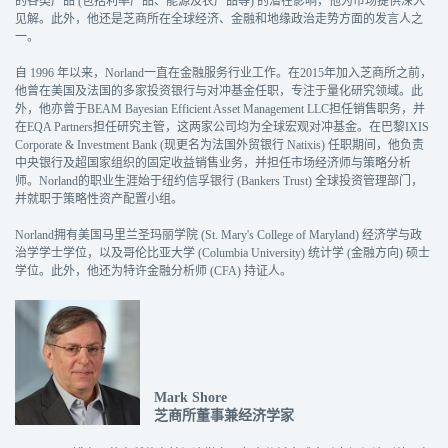
的各类产品 (包括利率产品、能源及农产品等) 的潜在影响，他为市场提供深入
见解。此外，他还是芝商所在全球经济、金融和地缘政治走势方面的发言人之
一。
自 1996 年以来，Norland一直在金融服务行业工作。在2015年加入芝商所之前，
他曾在美国及法国的多家投资银行与对冲基金任职，专注于量化研究领域。此
外，他亦曾于BEAM Bayesian Efficient Asset Management LLC担任销售职务，并
在EQA Partners担任研究主管，这两家公司均为全球宏观对冲基金。在巴黎IXIS
Corporate & Investment Bank (现更名为法国外贸银行 Natixis) 任职期间，他负责
中央银行及超国家组织的固定收益销售业务，并担任市场经济师与策略分析
师。Norland的职业生涯始于纽约信孚银行 (Bankers Trust) 全球投资管理部门，
并就职于策略性资产配置小组。
Norland拥有美国马里兰圣玛丽学院 (St. Mary's College of Maryland) 经济学与政
治学学士学位，以及哥伦比亚大学 (Columbia University) 统计学 (金融方向) 硕士
学位。此外，他还为特许金融分析师 (CFA) 持证人。
Mark Shore
芝商所董事兼经济学家