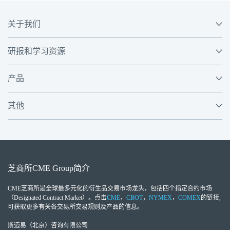
关于我们
研报和学习资源
产品
其他
芝商所
CME Group
简介
CME芝商所
是全球最多元化的衍生品交易市场龙头，包括四个指定合约市场
（Designated Contract Market）。点击
CME
，
CBOT
，
NYMEX
，
COMEX
的链接,
可获取更多有关各交易所交易规则及产品的信息。
斯迈易（北京）咨询有限公司