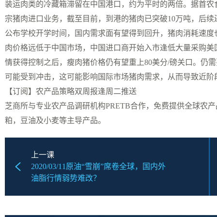
装运肉类的冷藏箱滞留在中国港口，约为平时的两倍。据首农
宗猪肉进口业务，截至目前，到港的猪肉已突破10万吨，后续
公布学校开学时间，国内需求面有望得到回升，猪肉消耗速度
肉价格远低于中国市场，中国进口商开始入市逢低大量采购美
情获得控制之后，瘦肉猪价格仍有望重上80美分/磅关口。仍
可能受到冲击，这可能影响国际市场猪肉需求，从而导致近阶
【订阅】农产品策略双周报逢周二推送
芝商所与专业农产品调研机构PRETB合作，免费提供全球农产
粕，豆油及小麦等主导产品。
上一课
2020/03/11原油“雪崩”席卷全球，国内外
油脂行情弱势难改？