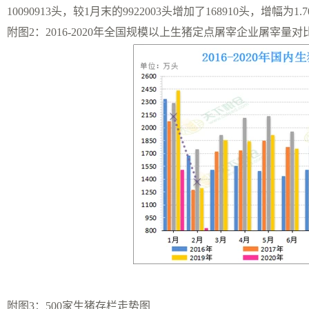
10090913头，较1月末的9922003头增加了168910头，增幅
附图2：2016-2020年全国规模以上生猪定点屠宰企业屠宰量对
附图3：500家生猪存栏走势图