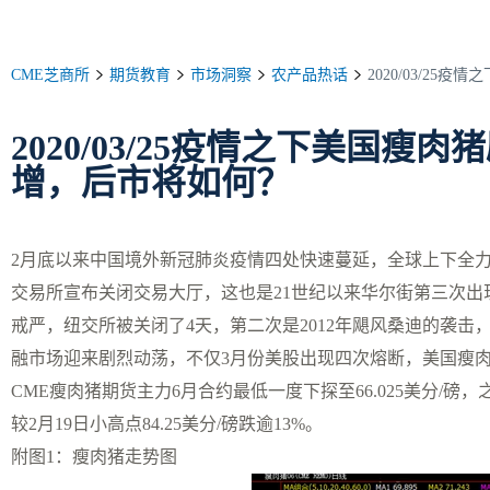
CME芝商所
期货教育
市场洞察
农产品热话
2020/03/2
2020/03/25疫情之下美国
增，后市将如何？
2月底以来中国境外新冠肺炎疫情四处快速蔓延，全球上下全力
交易所宣布关闭交易大厅，这也是21世纪以来华尔街第三次出现关
戒严，纽交所被关闭了4天，第二次是2012年飓风桑迪的袭
融市场迎来剧烈动荡，不仅3月份美股出现四次熔断，美国瘦
CME瘦肉猪期货主力6月合约最低一度下探至66.025美分/磅
较2月19日小高点84.25美分/磅跌逾13%。
附图1：瘦肉猪走势图