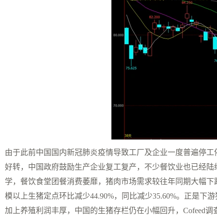
由于此前中国国内新冠肺炎疫情导致工厂及企业一度普遍停工
好转，中国政府鼓励生产企业复工复产，不少餐饮业也已经陆
学，餐饮食堂团餐消费萎靡，猪肉市场需求较往年同期大幅下
模以上生猪定点环比减少44.90%，同比减少35.60%。正
加上养殖利润丰厚，中国的生猪存栏仍在小幅回升，Cofeed调