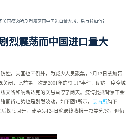
5疫情之下美国瘦肉猪剧烈震荡而中国进口量大增，后市将如何？
瘦肉猪剧烈震荡而中国进口量大
防控，美国也不例外，为减少人员聚集，3月12日芝加哥
闭，此前第一次是2001年的“9·11”事件，纽约一度全城
击，纽交所和纳斯达克的交易暂停了两天。疫情蔓延背景下金
肉猪期货走势也是剧烈波动，如下图1所示，
芝商所
旗下
，之后探底回升，截至3月24日晚最终收报于73美分/磅，但仍