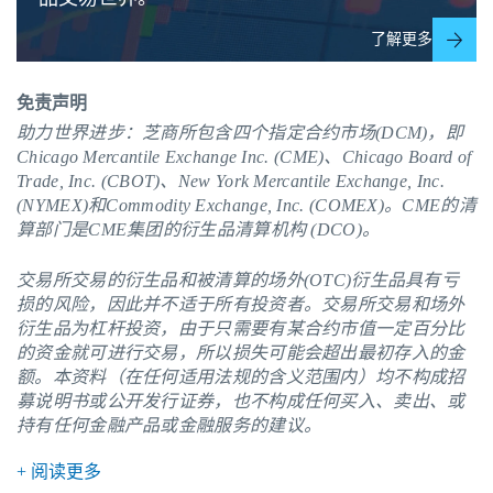
了解更多
免责声明
助力世界进步：芝商所包含四个指定合约市场(DCM)，即
Chicago Mercantile Exchange Inc. (CME)、Chicago Board of
Trade, Inc. (CBOT)、New York Mercantile Exchange, Inc.
(NYMEX)和Commodity Exchange, Inc. (COMEX)。
CME
的清
算部门是CME集团的衍生品清算机构 (DCO)。
交易所交易的衍生品和被清算的场外(OTC)衍生品具有亏
损的风险，因此并不适于所有投资者。交易所交易和场外
衍生品为杠杆投资，由于只需要有某合约市值一定百分比
的资金就可进行交易，所以损失可能会超出最初存入的金
额。本资料（在任何适用法规的含义范围内）均不构成招
募说明书或公开发行证券，也不构成任何买入、卖出、或
持有任何金融产品或金融服务的建议。
+ 阅读更多