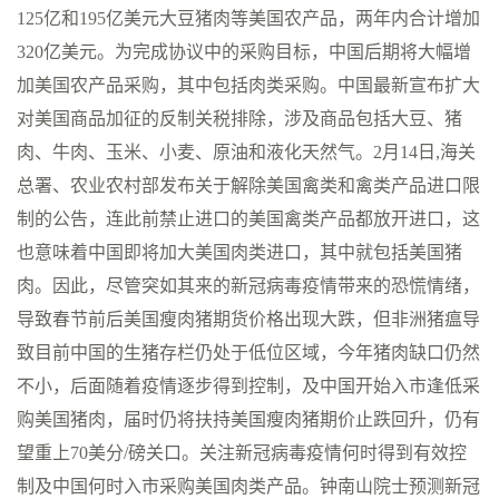
125亿和195亿美元大豆猪肉等美国农产品，两年内合计增加
320亿美元。为完成协议中的采购目标，中国后期将大幅增
加美国农产品采购，其中包括肉类采购。中国最新宣布扩大
对美国商品加征的反制关税排除，涉及商品包括大豆、猪
肉、牛肉、玉米、小麦、原油和液化天然气。2月14日,海关
总署、农业农村部发布关于解除美国禽类和禽类产品进口限
制的公告，连此前禁止进口的美国禽类产品都放开进口，这
也意味着中国即将加大美国肉类进口，其中就包括美国猪
肉。因此，尽管突如其来的新冠病毒疫情带来的恐慌情绪，
导致春节前后美国瘦肉猪期货价格出现大跌，但非洲猪瘟导
致目前中国的生猪存栏仍处于低位区域，今年猪肉缺口仍然
不小，后面随着疫情逐步得到控制，及中国开始入市逢低采
购美国猪肉，届时仍将扶持美国瘦肉猪期价止跌回升，仍有
望重上70美分/磅关口。关注新冠病毒疫情何时得到有效控
制及中国何时入市采购美国肉类产品。钟南山院士预测新冠