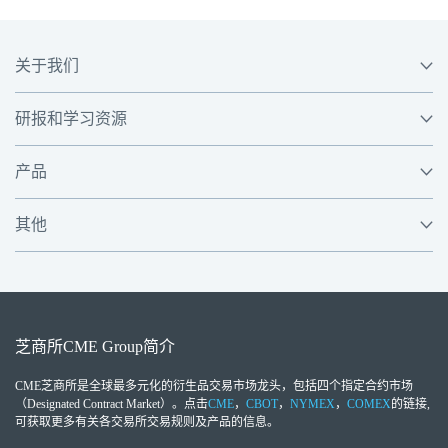
关于我们
研报和学习资源
产品
其他
芝商所
CME Group
简介
CME芝商所
是全球最多元化的衍生品交易市场龙头，包括四个指定合约市场
（Designated Contract Market）。点击
CME
，
CBOT
，
NYMEX
，
COMEX
的链接,
可获取更多有关各交易所交易规则及产品的信息。