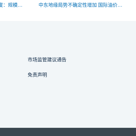
期货合约规格的三大关键维度：规模、交割与标准化
中东地缘局势不确定性增加 国际油价高位震荡
市场监管建议通告
免责声明