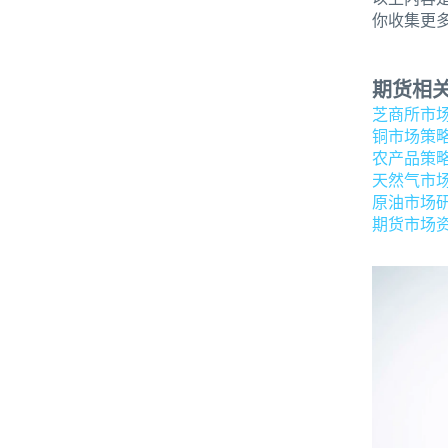
你收集更
期货相
芝商所市
铜市场策
农产品策
天然气市
原油市场
期货市场