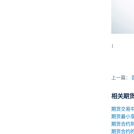
1
上一篇：
相关期
期货最小
期货合约
期货合约