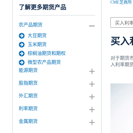
CME芝商所
了解更多期货产品
农产品期货
大豆期货
买入
玉米期货
棕榈油期货和期权
对于期货
微型农产品期货
入利率期
能源期货
股指期货
外汇期货
利率期货
金属期货