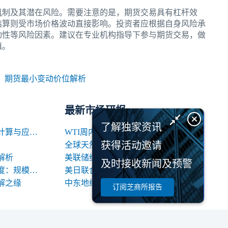
机制及其潜在风险。需要注意的是，期货交易具有杠杆效
结算则受市场价格波动直接影响。投资者应根据自身风险承
动性等风险因素。建议在专业机构指导下参与期货交易，做
慎。
：
期货最小变动价位解析
最新市场研报
了解独家资讯
期货交易中合约名义价值的计算与应用解析
WTI周内回落逾10%，OPEC+增产信号背后的多空暗涌
获得活动邀请
全球天然气市场8月关键变量：地缘、天气与库存
解析
美联储维持利率，重新定价
及时接收新闻及预警
期货合约规格的三大关键维度：规模、交割与标准化
美日联合介入外汇市场: 政策动因与中长期影响
解之缘
中东地缘局势不确定性增加 国际油价高位震荡
订阅芝商所报告