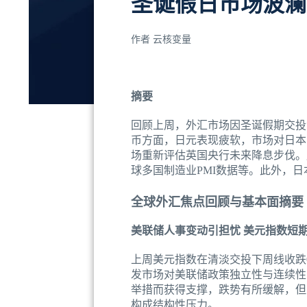
圣诞假日市场波澜
作者
云核变量
摘要
回顾上周，外汇市场因圣诞假期交投
币方面，日元表现疲软，市场对日本
场重新评估英国央行未来降息步伐。
球多国制造业PMI数据等。此外，日
全球外汇焦点回顾与基本面摘要
美联储人事变动引担忧 美元指数短
上周美元指数在清淡交投下周线收跌0
发市场对美联储政策独立性与连续性
举措而获得支撑，跌势有所缓解，但
构成结构性压力。