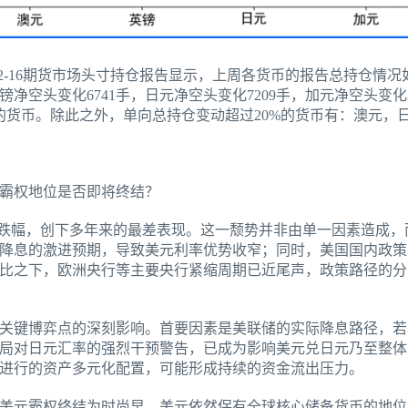
-12-16期货市场头寸持仓报告显示，上周各货币的报告总持仓情
英镑净空头变化6741手，日元净空头变化7209手，加元净空头变化
的货币。除此之外，单向总持仓变动超过20%的货币有：澳元，
霸权地位是否即将终结？
年度跌幅，创下多年来的最差表现。这一颓势并非由单一因素造成
一步降息的激进预期，导致美元利率优势收窄；同时，美国国内政
比之下，欧洲央行等主要央行紧缩周期已近尾声，政策路径的分
几个关键博弈点的深刻影响。首要因素是美联储的实际降息路径，
局对日元汇率的强烈干预警告，已成为影响美元兑日元乃至整体
进行的资产多元化配置，可能形成持续的资金流出压力。
美元霸权终结为时尚早。美元依然保有全球核心储备货币的地位