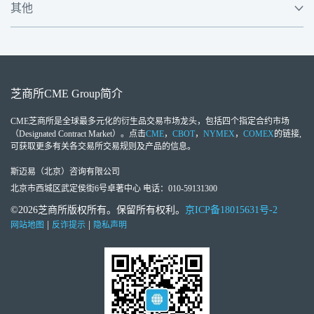
其他
芝商所
CME Group
简介
CME芝商所
是全球最多元化的衍生品交易市场龙头，包括四个指定合约市场
（Designated Contract Market）。点击
CME
，
CBOT
，
NYMEX
，
COMEX
的链接,
可获取更多有关各交易所交易规则及产品的信息。
斯迈易（北京）咨询有限公司
北京市西城区武定侯街6号卓著中心 电话：010-59131300
©2026芝商所版权所有。保留所有权利。
京ICP备18015631号-2
|
|
网站地图
反诈提示
隐私声明