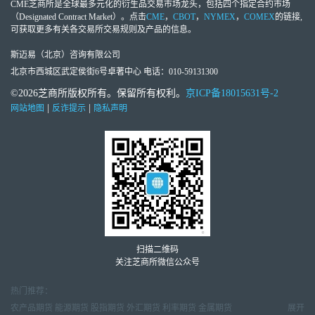
CME芝商所
是全球最多元化的衍生品交易市场龙头，包括四个指定合约市场
（Designated Contract Market）。点击
CME
，
CBOT
，
NYMEX
，
COMEX
的链接,
可获取更多有关各交易所交易规则及产品的信息。
斯迈易（北京）咨询有限公司
北京市西城区武定侯街6号卓著中心 电话：010-59131300
©2026芝商所版权所有。保留所有权利。
京ICP备18015631号-2
|
|
网站地图
反诈提示
隐私声明
扫描二维码
关注芝商所微信公众号
热门推荐：
农产品期货
能源期货
股指期货
外汇期货
利率期货
金属期货
展开