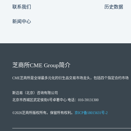
联系我们
历史数据
新闻中心
芝商所
CME Group
简介
CME芝商所
是全球最多元化的衍生品交易市场龙头，包括四个指定合约市场（Designate
斯迈易（北京）咨询有限公司
北京市西城区武定侯街6号卓著中心 电话：010-59131300
©2026芝商所版权所有。保留所有权利。
京ICP备18015631号-2