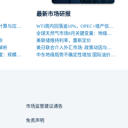
最新市场研报
期货交易中合约名义价值的计算与应用解析
WTI周内回落逾10%，OPEC+增产信号背后的多空暗涌
全球天然气市场8月关键变量：地缘、天气与库存
析
美联储维持利率，重新定价
解析
美日联合介入外汇市场: 政策动因与中长期影响
期货合约规格的三大关键维度：规模、交割与标准化
中东地缘局势不确定性增加 国际油价高位震荡
市场监管建议通告
免责声明