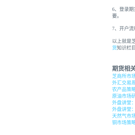
6、登录
要。
7、开户
以上就是
货
知识栏
期货相
芝商所市
外汇交易
农产品策
原油市场
外盘讲堂
外盘讲堂
天然气市
铜市场策