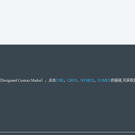
d Contract Market）。点击
CME
，
CBOT
，
NYMEX
，
COMEX
的链接,可获