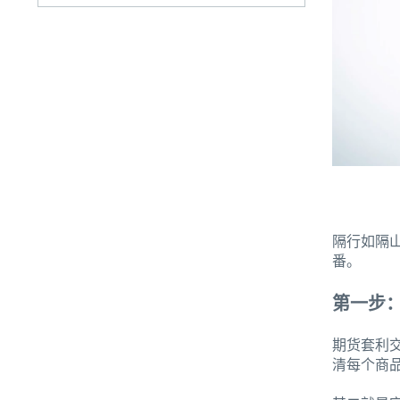
隔行如隔
番。
第一步
期货套利
清每个商