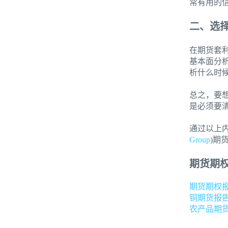
常有用的
二、选
在期货套
基本面分
析什么时
总之，要
是必须要
通过以上
Group
)期
期货期
期货期权
铜期货报
农产品期