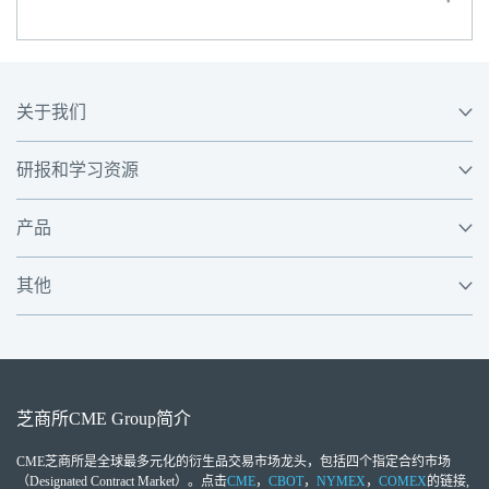
关于我们
研报和学习资源
产品
其他
芝商所
CME Group
简介
CME芝商所
是全球最多元化的衍生品交易市场龙头，包括四个指定合约市场
（Designated Contract Market）。点击
CME
，
CBOT
，
NYMEX
，
COMEX
的链接,