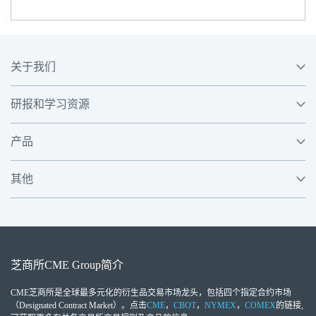
关于我们
研报和学习资源
产品
其他
芝商所
CME Group
简介
CME芝商所
是全球最多元化的衍生品交易市场龙头，包括四个指定合约市场
（Designated Contract Market）。点击
CME
，
CBOT
，
NYMEX
，
COMEX
的链接,