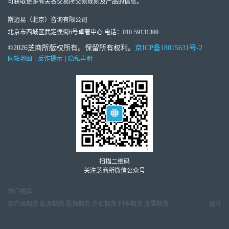
可获取更多有关各交易所交易规则及产品的信息。
斯迈易（北京）咨询有限公司
北京市西城区武定侯街6号卓著中心 电话：010-59131300
©2026芝商所版权所有。保留所有权利。
京ICP备18015631号-2
|
|
网站地图
反诈提示
隐私声明
扫描二维码
关注芝商所微信公众号
热门推荐：
农产品期货
能源期货
股指期货
外汇期货
利率期货
金属期货
展开
金属市场周报
天然气市场月报
原油市场周报
外汇交易周报
期货市场研报
期货行情数据
期货教育视频