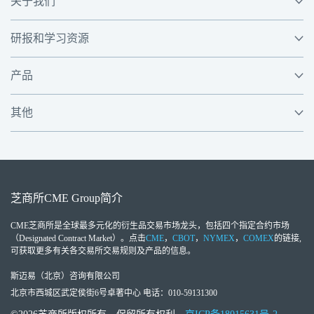
关于我们
研报和学习资源
产品
其他
芝商所
CME Group
简介
CME芝商所
是全球最多元化的衍生品交易市场龙头，包括四个指定合约市场
（Designated Contract Market）。点击
CME
，
CBOT
，
NYMEX
，
COMEX
的链接,
可获取更多有关各交易所交易规则及产品的信息。
斯迈易（北京）咨询有限公司
北京市西城区武定侯街6号卓著中心 电话：010-59131300