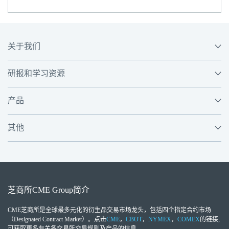
关于我们
研报和学习资源
产品
其他
芝商所
CME Group
简介
CME芝商所
是全球最多元化的衍生品交易市场龙头，包括四个指定合约市场
（Designated Contract Market）。点击
CME
，
CBOT
，
NYMEX
，
COMEX
的链接,
可获取更多有关各交易所交易规则及产品的信息。