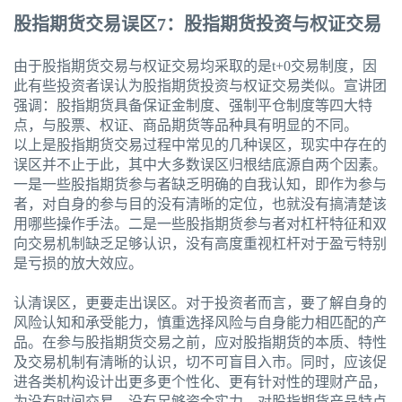
股指期货交易误区7：股指期货投资与权证交易
由于股指期货交易与权证交易均采取的是t+0交易制度，因
此有些投资者误认为股指期货投资与权证交易类似。宣讲团
强调：股指期货具备保证金制度、强制平仓制度等四大特
点，与股票、权证、商品期货等品种具有明显的不同。
以上是股指期货交易过程中常见的几种误区，现实中存在的
误区并不止于此，其中大多数误区归根结底源自两个因素。
一是一些股指期货参与者缺乏明确的自我认知，即作为参与
者，对自身的参与目的没有清晰的定位，也就没有搞清楚该
用哪些操作手法。二是一些股指期货参与者对杠杆特征和双
向交易机制缺乏足够认识，没有高度重视杠杆对于盈亏特别
是亏损的放大效应。
认清误区，更要走出误区。对于投资者而言，要了解自身的
风险认知和承受能力，慎重选择风险与自身能力相匹配的产
品。在参与股指期货交易之前，应对股指期货的本质、特性
及交易机制有清晰的认识，切不可盲目入市。同时，应该促
进各类机构设计出更多更个性化、更有针对性的理财产品，
为没有时间交易、没有足够资金实力、对股指期货产品特点