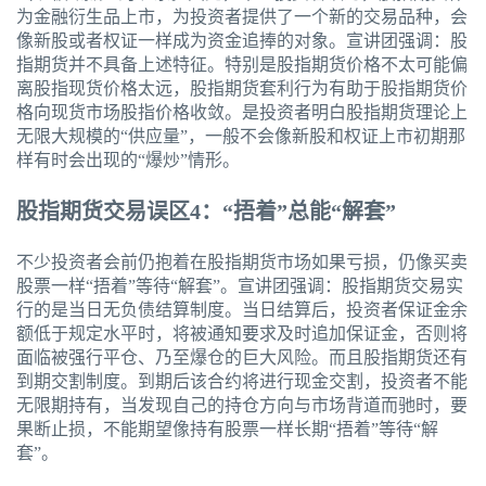
为金融衍生品上市，为投资者提供了一个新的交易品种，会
像新股或者权证一样成为资金追捧的对象。宣讲团强调：股
指期货并不具备上述特征。特别是股指期货价格不太可能偏
离股指现货价格太远，股指期货套利行为有助于股指期货价
格向现货市场股指价格收敛。是投资者明白股指期货理论上
无限大规模的“供应量”，一般不会像新股和权证上市初期那
样有时会出现的“爆炒”情形。
股指期货交易误区4：“捂着”总能“解套”
不少投资者会前仍抱着在股指期货市场如果亏损，仍像买卖
股票一样“捂着”等待“解套”。宣讲团强调：股指期货交易实
行的是当日无负债结算制度。当日结算后，投资者保证金余
额低于规定水平时，将被通知要求及时追加保证金，否则将
面临被强行平仓、乃至爆仓的巨大风险。而且股指期货还有
到期交割制度。到期后该合约将进行现金交割，投资者不能
无限期持有，当发现自己的持仓方向与市场背道而驰时，要
果断止损，不能期望像持有股票一样长期“捂着”等待“解
套”。