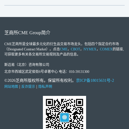
芝商所
CME Group
简介
CME芝商所
是全球最多元化的衍生品交易市场龙头，包括四个指定合约市场
（Designated Contract Market）。点击
CME
，
CBOT
，
NYMEX
，
COMEX
的链接,
可获取更多有关各交易所交易规则及产品的信息。
斯迈易（北京）咨询有限公司
北京市西城区武定侯街6号卓著中心 电话：010-59131300
©2026芝商所版权所有。保留所有权利。
京ICP备18015631号-2
|
|
网站地图
反诈提示
隐私声明