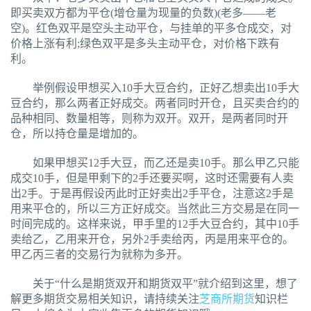
即买卖双方都为平仓(增仓量为现量的负数)(老多——老
空)。红色双平是空头主动平仓，与挂单的平多仓成交，对
价格上涨有利;绿色双平是多头主动平仓，对价格下跌有
利。
举例假设甲想买入10手大豆合约，正好乙想卖出10手大
豆合约，那么两者正好成交。两者同时开仓，且买卖合约的
品种相同、数量相等，则称为双开。双开，是两者同时开
仓，所以持仓量是增加的。
如果甲想买12手大豆，而乙还是卖10手。那么甲乙只能
成交10手，但是甲剩下的2手还要买啊，这时还需要有人卖
出2手。于是再假设丙此时正好卖出2手平仓，注意这2手是
用来平仓的，所以三方正好成交。当然此三方交易是在同一
时间完成的。这样来说，甲手里的12手大豆合约，其中10手
卖给乙，乙用来开仓，另外2手卖给丙，丙是用来平仓的。
甲乙丙三者的交易行为就称为多开。
关于“什么是期货双开和期货双平”就介绍到这里，想了
解更多期货交易相关知识，请持续关注
芝商所期货
知识栏