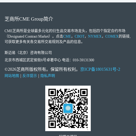
芝商所
CME Group
简介
CME芝商所
是全球最多元化的衍生品交易市场龙头，包括四个指定合约市场
（Designated Contract Market）。点击
CME
，
CBOT
，
NYMEX
，
COMEX
的链接,
可获取更多有关各交易所交易规则及产品的信息。
斯迈易（北京）咨询有限公司
北京市西城区武定侯街6号卓著中心 电话：010-59131300
©2026芝商所版权所有。保留所有权利。
京ICP备18015631号-2
|
|
网站地图
反诈提示
隐私声明