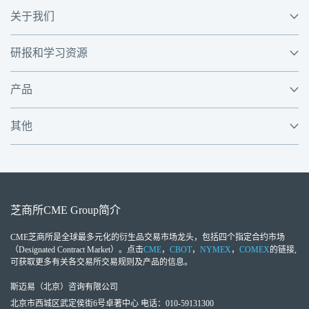
关于我们
研报和学习资源
产品
其他
芝商所
CME Group
简介
CME芝商所
是全球最多元化的衍生品交易市场龙头，包括四个指定合约市场
（Designated Contract Market）。点击
CME
，
CBOT
，
NYMEX
，
COMEX
的链接,
可获取更多有关各交易所交易规则及产品的信息。
斯迈易（北京）咨询有限公司
北京市西城区武定侯街6号卓著中心 电话：010-59131300