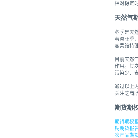
相对稳定
天然气
冬季是天
着淡旺季
容易维持
目前天然
作用。其
污染少、
通过以上
关注芝商所
期货期
期货期权
铜期货报
农产品期