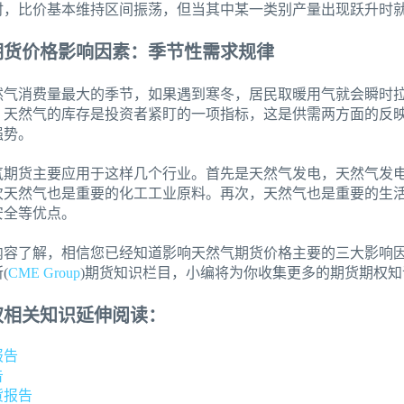
时，比价基本维持区间振荡，但当其中某一类别产量出现跃升时
期货价格影响因素：季节性需求规律
然气消费量最大的季节，如果遇到寒冬，居民取暖用气就会瞬时
，天然气的库存是投资者紧盯的一项指标，这是供需两方面的反
强势。
气期货主要应用于这样几个行业。首先是天然气发电，天然气发
次天然气也是重要的化工工业原料。再次，天然气也是重要的生
安全等优点。
内容了解，相信您已经知道影响天然气期货价格主要的三大影响
(
CME Group
)期货知识栏目，小编将为你收集更多的期货期权知
权相关知识延伸阅读：
报告
告
货报告