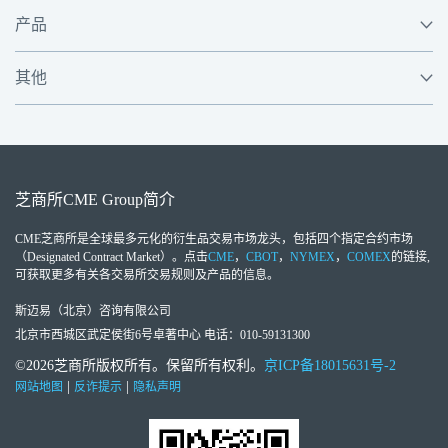
产品
其他
芝商所
CME Group
简介
CME芝商所
是全球最多元化的衍生品交易市场龙头，包括四个指定合约市场
（Designated Contract Market）。点击
CME
，
CBOT
，
NYMEX
，
COMEX
的链接,
可获取更多有关各交易所交易规则及产品的信息。
斯迈易（北京）咨询有限公司
北京市西城区武定侯街6号卓著中心 电话：010-59131300
©2026芝商所版权所有。保留所有权利。
京ICP备18015631号-2
|
|
网站地图
反诈提示
隐私声明