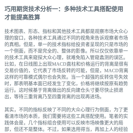
巧用期货技术分析一：多种技术工具搭配使用
才能提高胜算
技术图表、形态、指标和其他技术工具都是观察市场大众心
理的窗口，各种技术工具通过不同的视角来告诉观察者市场
的真相。但是，单一的技术指标给投资者呈现的只是市场的
一个侧面，而不是完全的、整体的影像。所以仅仅依靠单一
的技术工具来窥探大众心理，就难免陷入管窥蠡测的误区。
比如，在日线图上出现MACD直柱和价格运行的背离是很有
交易价值的，它代表了市场反转的可能，但是，MACD背离
这样的可靠模式偶尔也会失败。当一个超强的反转信号失效
时，那表明基本面已经发生了变化，价格将继续按原有趋势
运行。这时候基于背离做出的反向建仓头寸要尽快止损退
出，等待三重背离乃至四重背离的出现再进场。
其实，不同的指标反映了不同的大众心理行为侧面，为了更
看清市场的本质，我们需要将这些工具搭配使用。笔者的实
践体会是，几个指标组合使用可以反映市场映像更大的局
部，但还不是整体。不过，如果选用得当，再加上人的经验