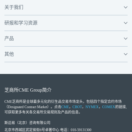
关于我们
研报和学习资源
产品
其他
芝商所
CME Group
简介
CME芝商所
是全球最多元化的衍生品交易市场龙头，包括四个指定合约市场
（Designated Contract Market）。点击
CME
，
CBOT
，
NYMEX
，
COMEX
的链接,
可获取更多有关各交易所交易规则及产品的信息。
斯迈易（北京）咨询有限公司
北京市西城区武定侯街6号卓著中心 电话：010-59131300