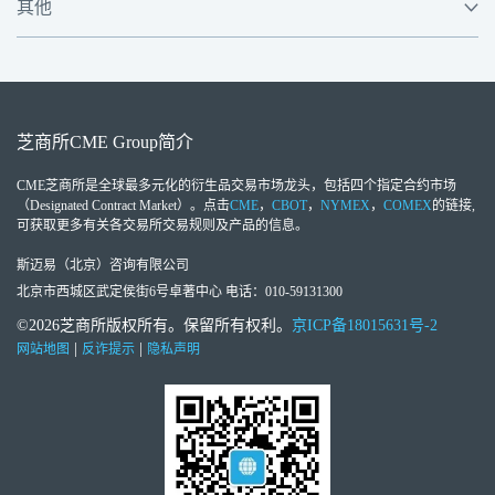
其他
芝商所
CME Group
简介
CME芝商所
是全球最多元化的衍生品交易市场龙头，包括四个指定合约市场
（Designated Contract Market）。点击
CME
，
CBOT
，
NYMEX
，
COMEX
的链接,
可获取更多有关各交易所交易规则及产品的信息。
斯迈易（北京）咨询有限公司
北京市西城区武定侯街6号卓著中心 电话：010-59131300
©2026芝商所版权所有。保留所有权利。
京ICP备18015631号-2
|
|
网站地图
反诈提示
隐私声明