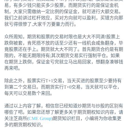
易，有多少钱只能买多少股票，而期货实行的是保证金机
制，大家只需缴纳一定比例的保证金，就可进行大额交易。
我们之前讲过杠杆效应，买对方向就可以盈利，买错方向那
就亏得很惨了,大家千万要量力而行。
众所周知，期货和股票的交易时限也是大大不同滴!股票上
跌倒被套，肯死捂不放的话至少还有一线机会咸鱼翻身，毕
竟股票还在手上。期货就大大不同了。首先期货合约是有期
限的，不能无期限持有;其次期货交易实行强制平仓。如果
在期货上跌倒，保证金亏完就立马出局回家，想翻身凑够钱
再来吧。
除此之外，股票实行T+1交易，当天买进的股票至少要持有
到第二个交易日。而期货实行T+0交易，当天就可以平仓，
每天可以交易数个来回。
通过以上内容了解，相信您已经知道炒期货与炒股的区别有
哪些了吧。如果您还想了解更多关于期货期权知识内容，请
关注芝商所(
CME Group
)期货知识栏目，小编将为你收集更
多的期货期权知识。