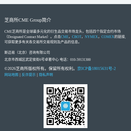
芝商所
CME Group
简介
CME芝商所
是全球最多元化的衍生品交易市场龙头，包括四个指定合约市场
（Designated Contract Market）。点击
CME
，
CBOT
，
NYMEX
，
COMEX
的链接,
可获取更多有关各交易所交易规则及产品的信息。
斯迈易（北京）咨询有限公司
北京市西城区武定侯街6号卓著中心 电话：010-59131300
©2026芝商所版权所有。保留所有权利。
京ICP备18015631号-2
|
|
网站地图
反诈提示
隐私声明