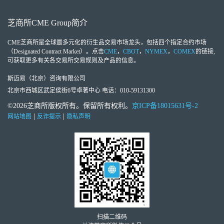
芝商所
CME Group
简介
CME芝商所
是全球最多元化的衍生品交易市场龙头，包括四个指定合约市场
（Designated Contract Market）。点击
CME
，
CBOT
，
NYMEX
，
COMEX
的链接,
可获取更多有关各交易所交易规则及产品的信息。
斯迈易（北京）咨询有限公司
北京市西城区武定侯街6号卓著中心 电话：010-59131300
©2026芝商所版权所有。保留所有权利。
京ICP备18015631号-2
|
|
网站地图
反诈提示
隐私声明
扫描二维码