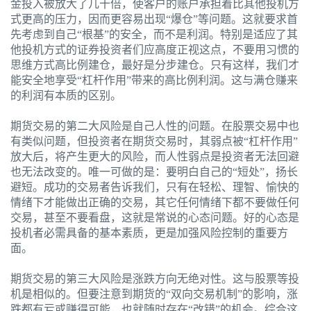
金投入被放大了几十倍，使客户的账户承担着比其他投机方
式更高的压力，因而更容易出现“爆仓”等问题。这就要求首
先考虑到自己“根基”的安全，而不是利润。特别是适应了其
他投机方式的证券投资者们应高度正视这点，不要用习惯的
思维方式高比例建仓，最好是分步建仓。只有这样，我们才
能安全地享受“杠杆作用”带来的高比例利润。这与满仓赚来
的利润有本质的区别。
期货交易的第二大风险是自己人性的问题。在股票交易中也
有类似问题，但投资者在期货交易时，其弱点被“杠杆作用”
放大后，将产生更大的风险，而人性弱点是投资者无法回避
也无法改变的。唯一可做的是：要明白自己的“短处”，扬长
避短。成功的交易者告诉我们，只有在轻松、理智、愉快的
情绪下才能做出正确的交易，其它任何情绪下都不要做任何
交易，甚至不要看盘，这就是常说的心态问题。好的心态是
投机者必需具备的基本素质，更是加强风险控制的重要方
面。
期货交易的第三大风险是涨跌方向无绝对性。这与股票等投
机是相似的。但要注意到期货的“双向交易机制”的影响，涨
跌都有亏或赚得可能，也就随时存在“改错”的机会。综合这