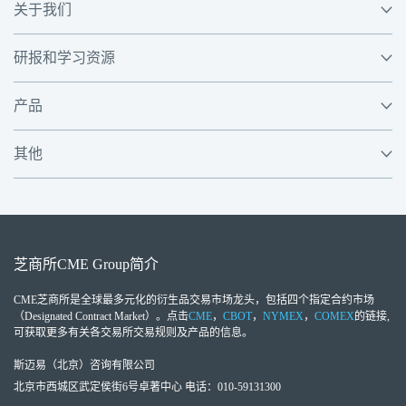
关于我们
研报和学习资源
产品
其他
芝商所
CME Group
简介
CME芝商所
是全球最多元化的衍生品交易市场龙头，包括四个指定合约市场
（Designated Contract Market）。点击
CME
，
CBOT
，
NYMEX
，
COMEX
的链接,
可获取更多有关各交易所交易规则及产品的信息。
斯迈易（北京）咨询有限公司
北京市西城区武定侯街6号卓著中心 电话：010-59131300