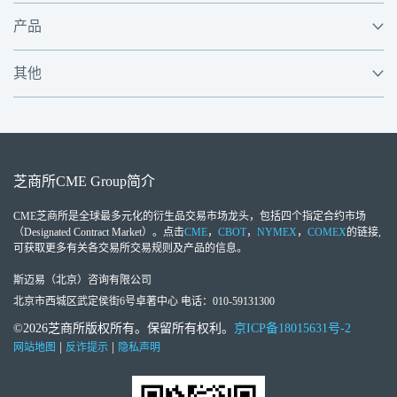
产品
其他
芝商所
CME Group
简介
CME芝商所
是全球最多元化的衍生品交易市场龙头，包括四个指定合约市场
（Designated Contract Market）。点击
CME
，
CBOT
，
NYMEX
，
COMEX
的链接,
可获取更多有关各交易所交易规则及产品的信息。
斯迈易（北京）咨询有限公司
北京市西城区武定侯街6号卓著中心 电话：010-59131300
©2026芝商所版权所有。保留所有权利。
京ICP备18015631号-2
|
|
网站地图
反诈提示
隐私声明