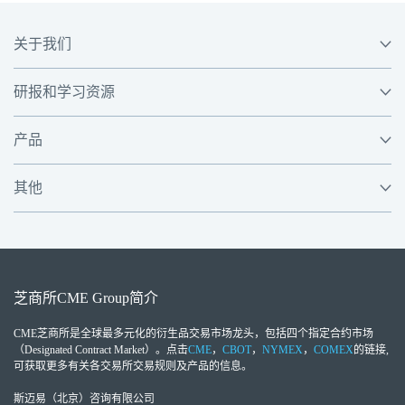
关于我们
研报和学习资源
产品
其他
芝商所
CME Group
简介
CME芝商所
是全球最多元化的衍生品交易市场龙头，包括四个指定合约市场
（Designated Contract Market）。点击
CME
，
CBOT
，
NYMEX
，
COMEX
的链接,
可获取更多有关各交易所交易规则及产品的信息。
斯迈易（北京）咨询有限公司