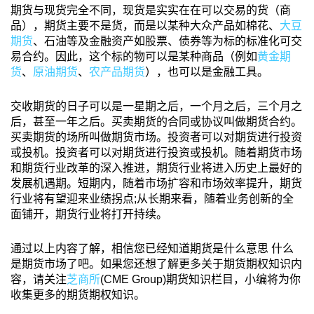
期货与现货完全不同，现货是实实在在可以交易的货（商
品），期货主要不是货，而是以某种大众产品如棉花、
大豆
期货
、石油等及金融资产如股票、债券等为标的标准化可交
易合约。因此，这个标的物可以是某种商品（例如
黄金期
货
、
原油期货
、
农产品期货
），也可以是金融工具。
交收期货的日子可以是一星期之后，一个月之后，三个月之
后，甚至一年之后。买卖期货的合同或协议叫做期货合约。
买卖期货的场所叫做期货市场。投资者可以对期货进行投资
或投机。投资者可以对期货进行投资或投机。随着期货市场
和期货行业改革的深入推进，期货行业将进入历史上最好的
发展机遇期。短期内，随着市场扩容和市场效率提升，期货
行业将有望迎来业绩拐点;从长期来看，随着业务创新的全
面铺开，期货行业将打开持续。
通过以上内容了解，相信您已经知道期货是什么意思 什么
是期货市场了吧。如果您还想了解更多关于期货期权知识内
容，请关注
芝商所
(CME Group)期货知识栏目，小编将为你
收集更多的期货期权知识。