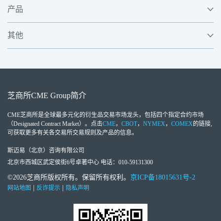
产品
其他
芝商所
CME Group
简介
CME芝商所
是全球最多元化的衍生品交易市场龙头，包括四个指定合约市场
（Designated Contract Market）。点击
CME
，
CBOT
，
NYMEX
，
COMEX
的链接,
可获取更多有关各交易所交易规则及产品的信息。
斯迈易（北京）咨询有限公司
北京市西城区武定侯街6号卓著中心 电话：010-59131300
©2026芝商所版权所有。保留所有权利。
京ICP备18015631号-2
|
|
网站地图
反诈提示
隐私声明