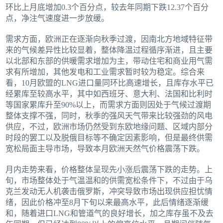
环比上月底增加0.3个百分点，较去年同期下跌12.37个百分
点，净注气速度进一步放缓。
需求方面，欧洲正在逐渐向秋季过渡，因南北方地域特征带
来的气候差异性比较显着，整体降温过程循序渐进，且主要
以北部和东部的供暖需求增加为主，带动住宅和商业用气需
求有所增加，其他发电和工业需求暂时较为稳定。综合来
看，10月欧盟的LNG进口量同环比高速增长，且库存水平已
经累库至较高水平，其中如西班牙、意大利、法国和比利时
等国家累库升至90%以上，而需求方面则因处于气候过渡期
整体支撑不强，同时，秋季的强风天气带来比较强劲的风电
供应，不过，欧洲市场仍然受到东欧地缘问题、区域内部分
时段的罢工以及脱俄目标等不确定因素影响，但是最终供需
宽松局面主导市场，导致本月欧洲天然气价格震荡下跌。
月内走势来看，价格整体呈现先小涨后震荡下跌的走势。上
旬，市场整体处于气温温和的供需宽松条件下，不过由于乌
克兰发动无人机袭击俄罗斯，冲突导致市场出现供应担忧情
绪，因此价格冲至8月下旬以来最高水平，此后情绪逐渐缓
和，随着进口LNG和管道气的良好增长，加之库存虽不及去