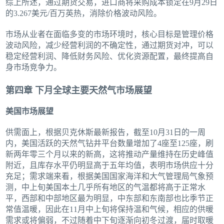
综上所述，通过期货交易，进口商将采购成本锁定在9月29日
的3.267美元/百万英热，消除价格波动风险。
市场从业者在面临多变的市场环境时，核心目标是管理价格
波动风险，减少经营利润的不确定性，通过期货对冲，可以
稳定经营利润、降低财务风险、优化资源配置，最终提高自
身市场竞争力。
第四章 下月全球主要天然气市场展望
美国市场展望
供需面上，根据贝克休斯最新报告，截至10月31日的一周
内，美国活跃的天然气钻井平台数量增加了4座至125座，刷
新两年零三个月以来的新高，这将推动产量维持在历史峰值
附近，且库存水平仍明显高于五年均值，表明市场供应十分
充足；需求端来看，根据美国国家海洋和大气管理局气象预
测，中上旬美国本土几乎所有地区的气温都将高于正常水
平，西部和中部地区最为明显，中东部和东南部也比季节正
常值温暖，因此在11月中上旬将保持温和气候，相应的供暖
需求或将偏弱，不过随着中下旬逐渐向初冬过渡，届时取暖