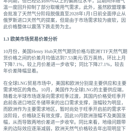
年同期，但已经达到80%以上的偏高位水平，且期间伴随气
温一度回升抑制了部分取暖用气需求，此外，虽然欧盟理事
会批准了天然气分阶段脱俄直至2028年1月1日前全面停止从
俄罗斯进口天然气的提案，但是由于市场需求较为疲软，因
此价格整体以震荡下跌走势为主。
1.3 欧美市场贸易价差分析
10月份，美国Henry Hub天然气期货价格与欧洲TTF天然气期
货价格之间的价差月均值达到7.53美元/百万英热，环比上月
下降7.1%，较上月价差进一步收窄；同比下降27.1%，较去
年价差降幅显着。
在全球LNG贸易市场中，美国和欧洲分别是主要供应和主要
需求地区的角色。10月，美国作为全球LNG的主要供应端，
随着北半球市场逐渐向需求旺季过渡，其国内价格受旺季开
启前各进口地区冬储带来的出口需求支撑，涨幅较为明显，
而欧洲作为主要需求地区，暂时尚处于旺季开启前的需求平
淡阶段，价格缺乏有效支撑，因此10月欧洲涨幅不及美国涨
幅，从而导致两地价差进一步收窄。同比来看，地缘问题带
来的边际效应逐渐减弱，欧洲天然气价格较去年出现明显下