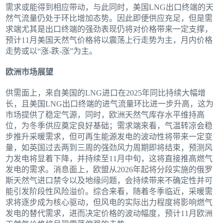
需求或能得到相应带动，与此同时，美国LNG出口终端的天
然气流量仍处于环比增加态势。因此即便供应充足，但是需
求端尤其是出口终端的强劲表现仍将对价格带来一定支撑，
预计11月美国天然气价格将以震荡上行走势为主，月内价格
走势或以“涨-跌-涨”为主。
欧洲市场展望
供需面上，来自美国的LNG进口在2025年同比持续大幅增
长，且美国LNG出口终端的进气流量环比进一步升高，这为
市场提供了稳定气源，同时，欧洲天然气库存水平维持高
位，为冬季供应奠定良好基础；需求端来看，气温转凉会稳
步推升采暖需求，但可再生能源发电的波动性将带来一定变
量，如英国过去两到三周的强劲风力周期即将结束，预测风
力发电将显着下降，并持续至11月中旬，这将直接推高燃气
发电的需求。消息面上，欧盟从2026年起将分段实施的俄罗
斯天然气进口禁令以及地缘问题，会持续带来不确定性并可
能引发阶段性风险溢价。综合来看，随着冬季临近，采暖需
求将逐步成为核心驱动，但风电的实际出力程度将影响燃气
发电的替代需求，进而决定价格的波动幅度，预计11月欧洲