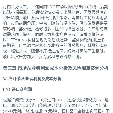
月内走势来看，上旬国内LNG市场以降价排库为主线，后期
出现小幅探涨。节后物流恢复带动出货好转，但受假期库存
积压影响，液厂多延续降价排库策略，需求端受持续降雨影
响，市场前期承压；中旬，随着气温下降，供应端受保供要
求影响，部分液厂检修增多，国产气供应收紧，而车用与城
燃需求同步提升，同时运力紧张推高运费上游推涨情绪浓
厚；下旬LNG价格呈现先涨后跌态势，整体仍较前期上涨，
前期受工厂气源供应紧张及北方提前供暖影响，城燃补库积
极，临近月末，随着补库接近尾声，终端对高价产生抵触，
液厂出货压力加大，库存累积导致价格回调。
第三章 市场从业者利润成本分析及风险规避案例分析
3.1 各环节从业者利润及成本分析
LNG进口商利润
根据卓创资讯统计，10月进口LNG（包含长协和现货LNG进
口）通过汽运形式出货的理论套利空间为126元/吨，同比减
少539元/吨，环比增加176元/吨，套利空间重新由负转正。不