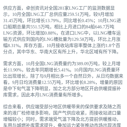
供应方面，卓创资讯对全国281家LNG工厂的监测数据显
示，10月全国LNG工厂总供应量259.51万吨，较9月增加
31.45万吨，环比增长13.79%，同比增长0.45%；10月LNG进
口船期总量共551.5万吨，相比上月进口的84船646.7万吨
LNG资源，环比增加0.88%，在进口LNG中，以LNG槽车运
输方式供应到国内的LNG槽批量为129.58万吨，环比上月涨
幅8.31%。库存方面，10月接收站库容率整体上涨约1.8个百
分点，其中华东、华南大区有所上升，华北区域有所下降。
需求方面，10月全国LNG消费量约为389.09万吨，较上月增
长11.90%，较去年同期增长5.41%。10月国内LNG消费量环
比出现增长，除了与9月相比多一个自然日外，从日均数据来
看，9月日均消费量12.55万吨，环比增长8.28%，增量的原因
是中下旬气温下降明显，加之北方部分地区开启供暖提振补
库需求，因此本月LNG消费量有所增多。
综合来看，供应端受部分地区供暖带来的保供要求及随之而
来的液厂检修增多影响，国产气供应收紧，而接收站进口量
增幅较小；同时，需求端受气温下降及北方提前供暖推动，
车用与城燃补库需求提升，叠加运力紧张推动市场出现浓厚