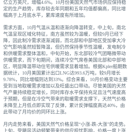
亿立方英尺，增幅4.6%。10月份美国天然气市场供应保持稳
定的生产趋势，库存较去年同期和五年均值都偏高，同比增
幅高于上月底水平，累库速度有所增加。
需求方面，10月气温从温和逐渐向降温转变，中上旬，南北
气温呈现区域化特征，南方虽然较为温暖，但较9月已经下
降，因此制冷需求逐渐减弱，而北部和中部地区受加拿大冷
空气影响虽然短暂降温，但仍然保持季节性温暖，发电制冷
和供暖需求整体温和，中旬开始，东北部较冷气团略微带动
供暖需求，而下旬期间，连续冷空气席卷美国北部和中部地
区，明显降温带动住宅供暖需求显着增加。根据Kpler船期数
据统计，10月美国累计出口LNG达993.6万吨，较9月增长
9.78%，同比增幅则达到33%。综合来看，10月价格变动主要
受到当地取暖需求增加以及旺盛出口带动。尽管美国的天然
气产量持续稳定增长，同时库存水平保持充足且注气速度高
于预期，但是在冷空气带来的取暖需求支撑下，天然气价格
未降至上月低点即实现了反弹，累计反弹幅度高达40%，由
此带动了月均价的同环比上涨。
月内走势来看，美国天然气价格呈现“小涨-跌-大涨”的走势。
上旬，受飓风活动频繁带来的供应担忧影响，价格一度上涨