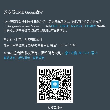
芝商所
CME Group
简介
CME芝商所
是全球最多元化的衍生品交易市场龙头，包括四个指定合约市场
（Designated Contract Market）。点击
CME
，
CBOT
，
NYMEX
，
COMEX
的链接,
可获取更多有关各交易所交易规则及产品的信息。
斯迈易（北京）咨询有限公司
北京市西城区武定侯街6号卓著中心 电话：010-59131300
©2026芝商所版权所有。保留所有权利。
京ICP备18015631号-2
|
|
网站地图
反诈提示
隐私声明
扫描二维码