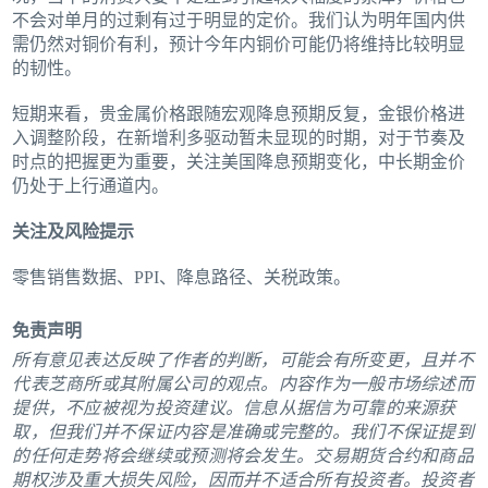
不会对单月的过剩有过于明显的定价。我们认为明年国内供
需仍然对铜价有利，预计今年内铜价可能仍将维持比较明显
的韧性。
短期来看，贵金属价格跟随宏观降息预期反复，金银价格进
入调整阶段，在新增利多驱动暂未显现的时期，对于节奏及
时点的把握更为重要，关注美国降息预期变化，中长期金价
仍处于上行通道内。
关注及风险提示
零售销售数据、PPI、降息路径、关税政策。
免责声明
所有意见表达反映了作者的判断，可能会有所变更，且并不
代表芝商所或其附属公司的观点。内容作为一般市场综述而
提供，不应被视为投资建议。信息从据信为可靠的来源获
取，但我们并不保证内容是准确或完整的。我们不保证提到
的任何走势将会继续或预测将会发生。交易期货合约和商品
期权涉及重大损失风险，因而并不适合所有投资者。投资者