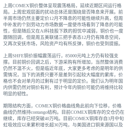
上周COMEX铜价整体呈现震荡格局，延续近期区间运行格
局。上周宏观层面的扰动总体还是围绕是否降息来开展。前
半周市场仍然主要定价12月不降息的可能性继续升高，但周
中补发的个别劳动力市场数据一度使市场看到了降息的可能
性，但是随后又在AI科技股下跌的担忧中减弱，铜价也一度
跟随回调，但是周五美联储三把手表态12月仍有降息空间，
又再次安抚市场，风险资产均有所反弹，铜价也受到提振。
上周SHFE铜价振幅震荡运行，85000元吨上方仍有较强支
撑。目前铜价回调之后，下游采购有所增加，当然整体消费
仍然不温不火，但是临近年底，大家更多考虑的是明年的供
需情况，当下的消费只要不是差到引起较大幅度的累库，价
格也不会对单月的过剩有过于明显的定价。我们认为明年国
内供需仍然对铜价有利，预计今年内铜价可能仍将维持比较
明显的韧性。
期限结构方面，COMEX铜价格曲线角此前向下位移，价格
曲线仍然维持contango结构。目前COMEX铜库存的交仓仍在
继续，库存已经突破40万吨。目前COMEX铜库存自3月中旬
虹吸效应以来累积增长超30万吨，与美国进口铜来源国以及