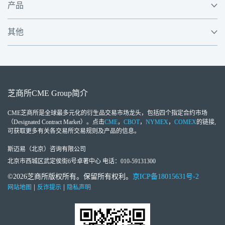
产品
其他
芝商所
CME Group
简介
CME芝商所
是全球最多元化的衍生品交易市场龙头，包括四个指定合约市场
（Designated Contract Market）。点击
CME
，
CBOT
，
NYMEX
，
COMEX
的链接,
可获取更多有关各交易所交易规则及产品的信息。
斯迈易（北京）咨询有限公司
北京市西城区武定侯街6号卓著中心 电话：010-59131300
©2026芝商所版权所有。保留所有权利。
京ICP备18015631号-2
|
|
网站地图
反诈提示
隐私声明