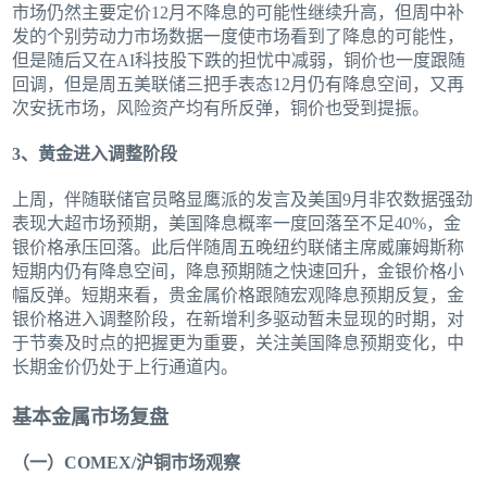
市场仍然主要定价12月不降息的可能性继续升高，但周中补
发的个别劳动力市场数据一度使市场看到了降息的可能性，
但是随后又在AI科技股下跌的担忧中减弱，铜价也一度跟随
回调，但是周五美联储三把手表态12月仍有降息空间，又再
次安抚市场，风险资产均有所反弹，铜价也受到提振。
3、黄金进入调整阶段
上周，伴随联储官员略显鹰派的发言及美国9月非农数据强劲
表现大超市场预期，美国降息概率一度回落至不足40%，金
银价格承压回落。此后伴随周五晚纽约联储主席威廉姆斯称
短期内仍有降息空间，降息预期随之快速回升，金银价格小
幅反弹。短期来看，贵金属价格跟随宏观降息预期反复，金
银价格进入调整阶段，在新增利多驱动暂未显现的时期，对
于节奏及时点的把握更为重要，关注美国降息预期变化，中
长期金价仍处于上行通道内。
基本金属市场复盘
（一）COMEX/沪铜市场观察