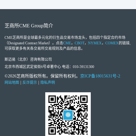
芝商所
CME Group
简介
CME芝商所
是全球最多元化的衍生品交易市场龙头，包括四个指定合约市场
（Designated Contract Market）。点击
CME
，
CBOT
，
NYMEX
，
COMEX
的链接,
可获取更多有关各交易所交易规则及产品的信息。
斯迈易（北京）咨询有限公司
北京市西城区武定侯街6号卓著中心 电话：010-59131300
©2026芝商所版权所有。保留所有权利。
京ICP备18015631号-2
|
|
网站地图
反诈提示
隐私声明