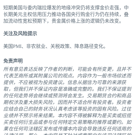
短期美国与委内瑞拉爆发的地缘冲突仍将支撑金价走强，中
长期美元主权信用压力推动各国央行购金行为仍在持续，叠
加流动性宽松预期下，贵金属价格上涨的逻辑仍未改变。
关注及风险提示
美国PMI、非农就业、关税政策、降息路径变化。
免责声明
所有意见表达反映了作者的判断，可能会有所变更，且并不
代表芝商所或其附属公司的观点。内容作为一般市场综述而
提供，不应被视为投资建议。信息从据信为可靠的来源获
取，但我们并不保证内容是准确或完整的。我们不保证提到
的任何走势将会继续或预测将会发生。交易期货合约和商品
期权涉及重大损失风险，因而并不适合所有投资者。投资者
应结合自己的财务状况认真考虑该等投资的固有风险。过往
业绩并不预示将来结果。本内容不得被解释为是买卖或招揽
买卖任何衍生品或参与任何特定交易策略的推荐或要约。如
果在任何司法辖区发布或传播本内容会导致违反任何适用的