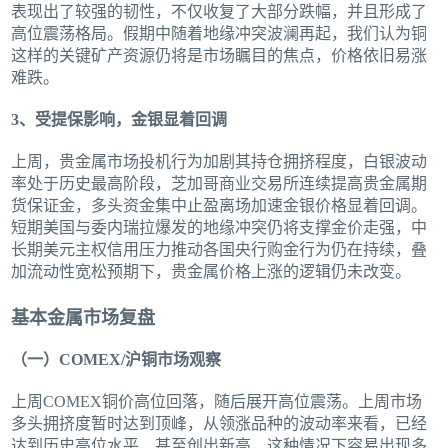
表现出了较强的韧性，不仅收复了大部分跌幅，并且形成了
高位震荡格局。假期中随着地缘冲突波澜再起，我们认为铜
这样的关键矿产资源仍将是市场瞩目的焦点，价格依旧易涨
难跌。
3、受提保影响，金银显着回调
上周，贵金属市场投机行为加剧其持仓拥挤程度，白银波动
率处于历史最高阶段，芝加哥商业交易所连续提高贵金属期
货保证金，多头资金集中止盈离场加速金银价格显着回调。
短期美国与委内瑞拉爆发的地缘冲突仍将支撑金价走强，中
长期美元主权信用压力推动各国央行购金行为仍在持续，叠
加流动性宽松预期下，贵金属价格上涨的逻辑仍未改变。
基本金属市场复盘
（一）COMEX/沪铜市场观察
上周COMEX铜价高位回落，随后展开高位震荡。上周市场
多头拥挤度暂时达到顶峰，从领涨品种的波动率来看，已经
达到历史高位水平，甚至创出新高，这种情况下容易出现多