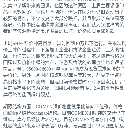
头集中了解带来的回调，也因为这种原因，上周主要领涨的
品种悉数回落，铜也并不例外，但铜在回落后仍旧表现出了
较强的韧性，不仅收复了大部分跌幅，并且形成了高位震荡
格局。假期中随着地缘冲突波澜再起，我们认为铜这样的关
键矿产资源仍将是市场瞩目的焦点，价格依旧易涨难跌。
上周SHFE铜价冲高回落，暂时回到10万以下运行。在本次铜
价上冲的过程中，下游加工企业和终端企业遭受了巨大的挑
战，也切实对短期需求形成了较大的冲击。不过随着价格的
回落以及价格中枢的抬升，下游及终端的心理价位也会逐渐
提高。预计95000-96000元吨区间可能成为现货需求回暖的主
要价位。另外12月国内精炼铜累库幅度较大，凸显了消费在
高价格水平下的疲弱，但是目前价格暂时不对该因素定价，1
月的库存变化较为关键，如果1月继续累库，2月的季节性累
库最终可能回超出预期。
期限结构方面，COMEX铜价格曲线角此前向下位移，价格
曲线仍然维持contango结构。目前COMEX铜库存的交仓仍在
继续，库存已经接近50万吨。目前COMEX铜库存自3月中旬
虹吸效应以来累积增长超40万吨，与美国进口铜来源国以及