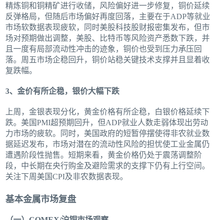
精炼铜和铜精矿进行收储，风险偏好进一步修复，铜价延续
反弹格局，但随后市场偏好再度回落，主要在于ADP等就业
市场软数据表现疲软，同时美股科技股财报密集发布，但市
场对预期做出调整，美股、比特币等风险资产悉数下跌，并
且一度有局部流动性冲击的迹象，铜价也受到压力承压回
落。周五市场企稳回升，铜价站稳关键技术支撑并且显着收
复跌幅。
3、金价有所企稳，银价大幅下跌
上周，金银表现分化，黄金价格有所企稳，白银价格延续下
跌。美国PMI超预期回升，但ADP就业人数走弱体现出劳动
力市场的疲软。同时，美国政府的短暂停摆使得非农就业数
据延迟发布，市场对潜在的流动性风险的担忧使工业金属仍
遭遇阶段性抛售。短期来看，黄金价格仍处于震荡调整阶
段，中长期在央行购金及避险需求的支撑下仍有上行空间。
关注下周美国CPI及非农数据表现。
基本金属市场复盘
（一）COMEX/沪铜市场观察