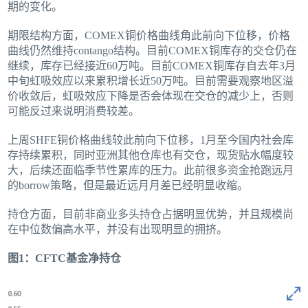
期的变化。
期限结构方面，COMEX铜价格曲线角此前向下位移，价格
曲线仍然维持contango结构。目前COMEX铜库存的交仓仍在
继续，库存已经接近60万吨。目前COMEX铜库存自去年3月
中旬虹吸效应以来累积增长近50万吨。目前需要观察地区溢
价收敛后，虹吸效应下降是否会体现在交仓的减少上，否则
可能反过来说明消费较差。
上周SHFE铜价格曲线较此前向下位移，1月至今国内社会库
存持续累积，同时亚洲其他仓库也有交仓，现货贴水幅度较
大，后续还面临季节性累库的压力。此前很多资金抢跑远月
的borrow策略，但是最近远月月差已经明显收缩。
持仓方面，目前非商业多头持仓占据明显优势，并且规模尚
在中位数偏高水平，并没有出现明显的拥挤。
图1：CFTC基金净持仓