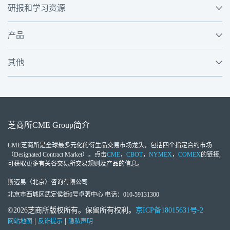
研报和学习资源
产品
其他
芝商所
CME Group
简介
CME芝商所
是全球最多元化的衍生品交易市场龙头，包括四个指定合约市场
（Designated Contract Market）。点击
CME
，
CBOT
，
NYMEX
，
COMEX
的链接,
可获取更多有关各交易所交易规则及产品的信息。
斯迈易（北京）咨询有限公司
北京市西城区武定侯街6号卓著中心 电话：010-59131300
©2026芝商所版权所有。保留所有权利。
京ICP备18015631号-2
|
|
网站地图
反诈提示
隐私声明