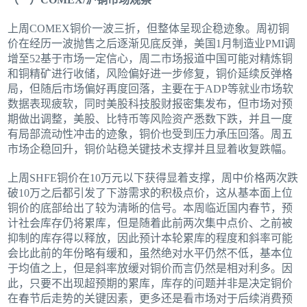
上周COMEX铜价一波三折，但整体呈现企稳迹象。周初铜
价在经历一波抛售之后逐渐见底反弹，美国1月制造业PMI调
增至52基于市场一定信心，周二市场报道中国可能对精炼铜
和铜精矿进行收储，风险偏好进一步修复，铜价延续反弹格
局，但随后市场偏好再度回落，主要在于ADP等就业市场软
数据表现疲软，同时美股科技股财报密集发布，但市场对预
期做出调整，美股、比特币等风险资产悉数下跌，并且一度
有局部流动性冲击的迹象，铜价也受到压力承压回落。周五
市场企稳回升，铜价站稳关键技术支撑并且显着收复跌幅。
上周SHFE铜价在10万元以下获得显着支撑，周中价格两次跌
破10万之后都引发了下游需求的积极点价，这从基本面上位
铜价的底部给出了较为清晰的信号。本周临近国内春节，预
计社会库存仍将累库，但是随着此前两次集中点价、之前被
抑制的库存得以释放，因此预计本轮累库的程度和斜率可能
会比此前的年份略有缓和，虽然绝对水平仍然不低，基本位
于均值之上，但是斜率放缓对铜价而言仍然是相对利多。因
此，只要不出现超预期的累库，库存的问题并非是决定铜价
在春节后走势的关键因素，更多还是看市场对于后续消费预