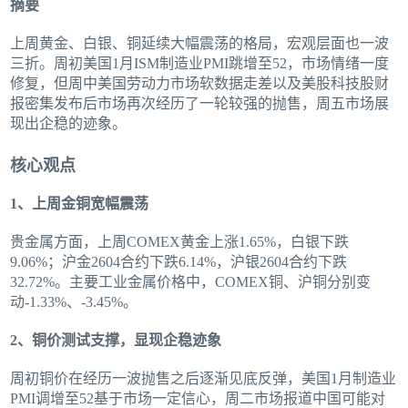
摘要
上周黄金、白银、铜延续大幅震荡的格局，宏观层面也一波
三折。周初美国1月ISM制造业PMI跳增至52，市场情绪一度
修复，但周中美国劳动力市场软数据走差以及美股科技股财
报密集发布后市场再次经历了一轮较强的抛售，周五市场展
现出企稳的迹象。
核心观点
1、上周金铜宽幅震荡
贵金属方面，上周COMEX黄金上涨1.65%，白银下跌
9.06%；沪金2604合约下跌6.14%，沪银2604合约下跌
32.72%。主要工业金属价格中，COMEX铜、沪铜分别变
动-1.33%、-3.45%。
2、铜价测试支撑，显现企稳迹象
周初铜价在经历一波抛售之后逐渐见底反弹，美国1月制造业
PMI调增至52基于市场一定信心，周二市场报道中国可能对