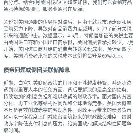
百分点。结合8月美国核心CPI增速加快，我们可以看到商品
通胀持稳的同时，服务业通胀在反弹。
关税对美国通胀的传导相对滞后，且由于就业市场走弱和居
民购买力下降，导致对商品消费力度减弱，对冲了部分关税
带来的通胀冲击。数据显示，4-5月，特朗普加征的关税主要
由美国进口商和外国出口商承担，美国消费者承担较少。7月
开始，美国进口商开始向消费者转嫁关税成本，预计到四季
度，美国消费者承担的关税成本比例将攀升至60%以上。
债务问题或倒闭美联储降息
近期，白宫对美联储政策的打压和干涉越发频繁，并逐步渗
透到对重要人事的任免方面，背后要解决的是高企的债务、
持续增加的利息负担和难以收紧的财政赤字。面对国内贫富
分化、再工业化等结构性问题和全球地缘竞争，美国大概率
不具备有效削减赤字的客观条件。财政主导带来的债务货币
化可以一定程度上削减债台高筑带来的财政融资难度，给财
政赤字降低支付利息的压力，给美国政府解决结构性问题争
取时间。