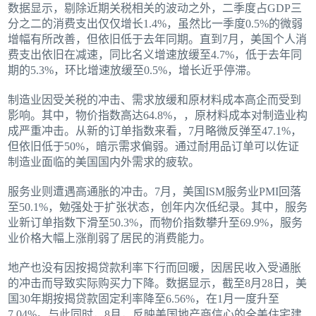
数据显示，剔除近期关税相关的波动之外，二季度占GDP三
分之二的消费支出仅仅增长1.4%，虽然比一季度0.5%的微弱
增幅有所改善，但依旧低于去年同期。直到7月，美国个人消
费支出依旧在减速，同比名义增速放缓至4.7%，低于去年同
期的5.3%，环比增速放缓至0.5%，增长近乎停滞。
制造业因受关税的冲击、需求放缓和原材料成本高企而受到
影响。其中，物价指数高达64.8%，，原材料成本对制造业构
成严重冲击。从新的订单指数来看，7月略微反弹至47.1%，
但依旧低于50%，暗示需求偏弱。通过耐用品订单可以佐证
制造业面临的美国国内外需求的疲软。
服务业则遭遇高通胀的冲击。7月，美国ISM服务业PMI回落
至50.1%，勉强处于扩张状态，创年内次低纪录。其中，服务
业新订单指数下滑至50.3%，而物价指数攀升至69.9%，服务
业价格大幅上涨削弱了居民的消费能力。
地产也没有因按揭贷款利率下行而回暖，因居民收入受通胀
的冲击而导致实际购买力下降。数据显示，截至8月28日，美
国30年期按揭贷款固定利率降至6.56%，在1月一度升至
7.04%。与此同时，8月，反映美国地产商信心的全美住宅建