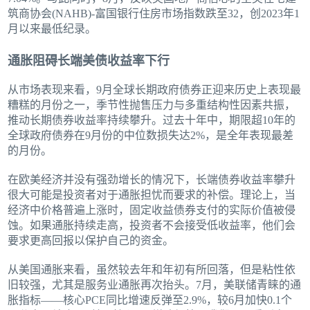
筑商协会(NAHB)-富国银行住房市场指数跌至32，创2023年1
月以来最低纪录。
通胀阻碍长端美债收益率下行
从市场表现来看，9月全球长期政府债券正迎来历史上表现最
糟糕的月份之一，季节性抛售压力与多重结构性因素共振，
推动长期债券收益率持续攀升。过去十年中，期限超10年的
全球政府债券在9月份的中位数损失达2%，是全年表现最差
的月份。
在欧美经济并没有强劲增长的情况下，长端债券收益率攀升
很大可能是投资者对于通胀担忧而要求的补偿。理论上，当
经济中价格普遍上涨时，固定收益债券支付的实际价值被侵
蚀。如果通胀持续走高，投资者不会接受低收益率，他们会
要求更高回报以保护自己的资金。
从美国通胀来看，虽然较去年和年初有所回落，但是粘性依
旧较强，尤其是服务业通胀再次抬头。7月，美联储青睐的通
胀指标——核心PCE同比增速反弹至2.9%，较6月加快0.1个