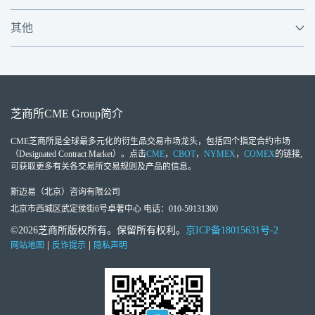
其他
芝商所
CME Group
简介
CME芝商所
是全球最多元化的衍生品交易市场龙头，包括四个指定合约市场
（Designated Contract Market）。点击
CME
，
CBOT
，
NYMEX
，
COMEX
的链接,
可获取更多有关各交易所交易规则及产品的信息。
斯迈易（北京）咨询有限公司
北京市西城区武定侯街6号卓著中心 电话：010-59131300
©2026芝商所版权所有。保留所有权利。
京ICP备18015631号-2
|
|
网站地图
反诈提示
隐私声明