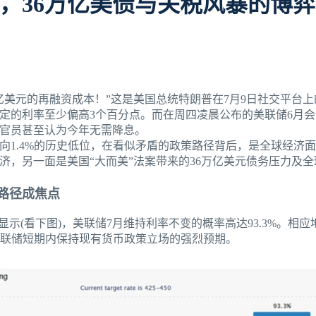
，36万亿美债与关税风暴的博弈
0亿美元的再融资成本！”这是美国总统特朗普在7月9日社交平台
定的利率至少偏高3个百分点。而在周四凌晨公布的美联储6月
官员甚至认为今年无需降息。
滑向1.4%的历史低位，在看似矛盾的政策路径背后，是全球经济
济，另一面是美国“大而美”法案带来的36万亿美元债务压力及
路径成焦点
显示(看下图)，美联储7月维持利率不变的概率高达93.3%。相应
对美联储短期内保持现有货币政策立场的强烈预期。