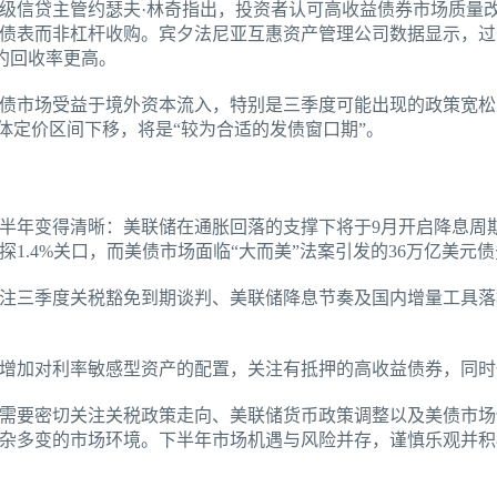
级信贷主管约瑟夫·林奇指出，投资者认可高收益债券市场质量
债表而非杠杆收购。宾夕法尼亚互惠资产管理公司数据显示，过
违约回收率更高。
债市场受益于境外资本流入，特别是三季度可能出现的政策宽松
整体定价区间下移，将是“较为合适的发债窗口期”。
下半年变得清晰：美联储在通胀回落的支撑下将于9月开启降息周
1.4%关口，而美债市场面临“大而美”法案引发的36万亿美元
注三季度关税豁免到期谈判、美联储降息节奏及国内增量工具落
增加对利率敏感型资产的配置，关注有抵押的高收益债券，同时
需要密切关注关税政策走向、美联储货币政策调整以及美债市场
杂多变的市场环境。下半年市场机遇与风险并存，谨慎乐观并积