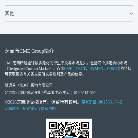
其他
芝商所
CME Group
简介
CME芝商所
是全球最多元化的衍生品交易市场龙头，包括四个指定合约市场
（Designated Contract Market）。点击
CME
，
CBOT
，
NYMEX
，
COMEX
的链接,
可获取更多有关各交易所交易规则及产品的信息。
斯迈易（北京）咨询有限公司
北京市西城区武定侯街6号卓著中心 电话：010-59131300
©2026芝商所版权所有。保留所有权利。
京ICP备18015631号-2
|
|
网站地图
反诈提示
隐私声明