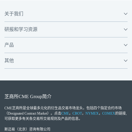
关于我们
研报和学习资源
产品
其他
芝商所
CME Group
简介
CME芝商所
是全球最多元化的衍生品交易市场龙头，包括四个指定合约市场
（Designated Contract Market）。点击
CME
，
CBOT
，
NYMEX
，
COMEX
的链接,
可获取更多有关各交易所交易规则及产品的信息。
斯迈易（北京）咨询有限公司