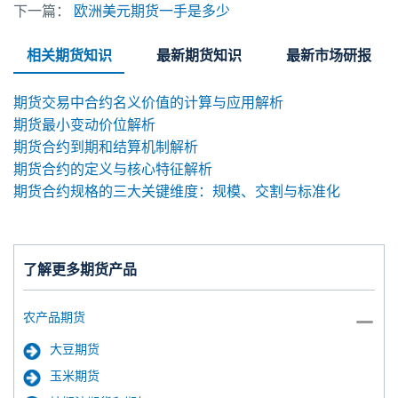
下一篇：
欧洲美元期货一手是多少
相关期货知识
最新期货知识
最新市场研报
期货交易中合约名义价值的计算与应用解析
期货最小变动价位解析
期货合约到期和结算机制解析
期货合约的定义与核心特征解析
期货合约规格的三大关键维度：规模、交割与标准化
了解更多期货产品
农产品期货
大豆期货
玉米期货