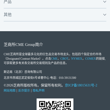
产品
其他
芝商所
CME Group
简介
CME芝商所
是全球最多元化的衍生品交易市场龙头，包括四个指定合约市场
（Designated Contract Market）。点击
CME
，
CBOT
，
NYMEX
，
COMEX
的链接,
可获取更多有关各交易所交易规则及产品的信息。
斯迈易（北京）咨询有限公司
北京市西城区武定侯街6号卓著中心 电话：010-59131300
©2026芝商所版权所有。保留所有权利。
京ICP备18015631号-2
|
|
网站地图
反诈提示
隐私声明