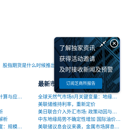
了解独家资讯
获得活动邀请
：
股指期货是什么时候推出的
及时接收新闻及预警
最新市场研报
订阅芝商所报告
期货交易中合约名义价值的计算与应用解析
全球天然气市场8月关键变量：地缘、天气与库存
美联储维持利率，重新定价
析
美日联合介入外汇市场: 政策动因与中长期影响
解析
中东地缘局势不确定性增加 国际油价高位震荡
期货合约规格的三大关键维度：规模、交割与标准化
美联储议息会议来袭，金属市场屏息以待