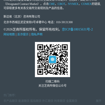
（Designated Contract Market）。点击
CME
，
CBOT
，
NYMEX
，
COMEX
的链接,
可获取更多有关各交易所交易规则及产品的信息。
斯迈易（北京）咨询有限公司
北京市西城区武定侯街6号卓著中心 电话：010-59131300
©2026芝商所版权所有。保留所有权利。
京ICP备18015631号-2
|
|
网站地图
反诈提示
隐私声明
扫描二维码
关注芝商所微信公众号
热门推荐：
农产品期货
能源期货
股指期货
外汇期货
利率期货
金属期货
展开