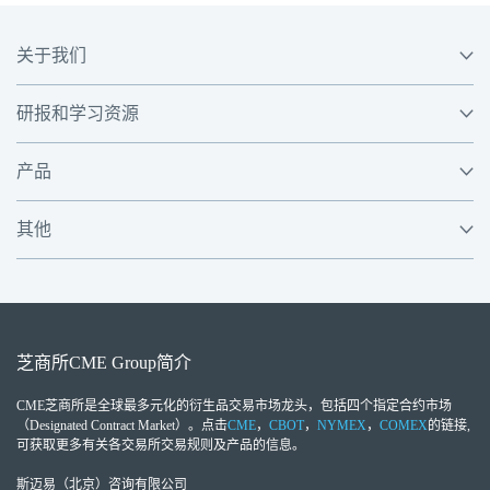
关于我们
研报和学习资源
产品
其他
芝商所
CME Group
简介
CME芝商所
是全球最多元化的衍生品交易市场龙头，包括四个指定合约市场
（Designated Contract Market）。点击
CME
，
CBOT
，
NYMEX
，
COMEX
的链接,
可获取更多有关各交易所交易规则及产品的信息。
斯迈易（北京）咨询有限公司