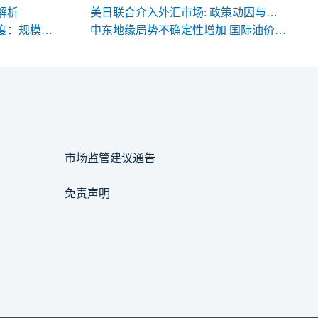
解析
美日联合介入外汇市场: 政策动因与中长期影响
期货合约规格的三大关键维度：规模、交割与标准化
中东地缘局势不确定性增加 国际油价高位震荡
市场监管建议通告
免责声明