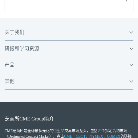
关于我们
研报和学习资源
产品
其他
芝商所
CME Group
简介
CME芝商所
是全球最多元化的衍生品交易市场龙头，包括四个指定合约市场
（Designated Contract Market）。点击
CME
，
CBOT
，
NYMEX
，
COMEX
的链接,