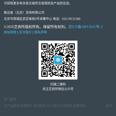
可获取更多有关各交易所交易规则及产品的信息。
斯迈易（北京）咨询有限公司
北京市西城区武定侯街6号卓著中心 电话：010-59131300
©2026芝商所版权所有。保留所有权利。
京ICP备18015631号-2
|
|
网站地图
反诈提示
隐私声明
扫描二维码
关注芝商所微信公众号
热门推荐：
农产品期货
能源期货
股指期货
外汇期货
利率期货
金属期货
展开
金属市场周报
天然气市场月报
原油市场周报
外汇交易周报