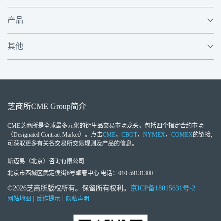
产品
其他
芝商所
CME Group
简介
CME芝商所
是全球最多元化的衍生品交易市场龙头，包括四个指定合约市场
（Designated Contract Market）。点击
CME
，
CBOT
，
NYMEX
，
COMEX
的链接,
可获取更多有关各交易所交易规则及产品的信息。
斯迈易（北京）咨询有限公司
北京市西城区武定侯街6号卓著中心 电话：010-59131300
©2026芝商所版权所有。保留所有权利。
京ICP备18015631号-2
|
|
网站地图
反诈提示
隐私声明