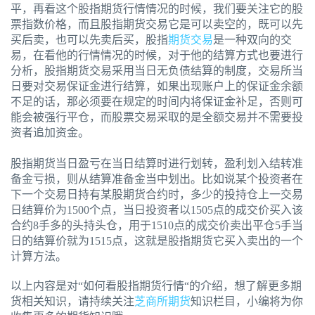
平，再看这个股指期货行情情况的时候，我们要关注它的股
票指数价格，而且股指期货交易它是可以卖空的，既可以先
买后卖，也可以先卖后买，股指
期货交易
是一种双向的交
易，在看他的行情情况的时候，对于他的结算方式也要进行
分析，股指期货交易采用当日无负债结算的制度，交易所当
日要对交易保证金进行结算，如果出现账户上的保证金余额
不足的话，那必须要在规定的时间内将保证金补足，否则可
能会被强行平仓，而股票交易采取的是全额交易并不需要投
资者追加资金。
股指期货当日盈亏在当日结算时进行划转，盈利划入结转准
备金亏损，则从结算准备金当中划出。比如说某个投资者在
下一个交易日持有某股期货合约时，多少的投持仓上一交易
日结算价为1500个点，当日投资者以1505点的成交价买入该
合约8手多的头持头仓，用于1510点的成交价卖出平仓5手当
日的结算价就为1515点，这就是股指期货它买入卖出的一个
计算方法。
以上内容是对“如何看股指期货行情“的介绍，想了解更多期
货相关知识，请持续关注
芝商所期货
知识栏目，小编将为你