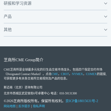
研报和学习资源
产品
其他
芝商所
CME Group
简介
CME芝商所
是全球最多元化的衍生品交易市场龙头，包括四个指定合约市场
（Designated Contract Market）。点击
CME
，
CBOT
，
NYMEX
，
COMEX
的链接,
可获取更多有关各交易所交易规则及产品的信息。
斯迈易（北京）咨询有限公司
北京市西城区武定侯街6号卓著中心 电话：010-59131300
©2026芝商所版权所有。保留所有权利。
京ICP备18015631号-2
|
|
网站地图
反诈提示
隐私声明