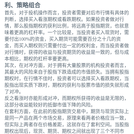
利、策略组合
首先，对于投机操作而言，投资者需要对后市行情有具体的
判断，选择买入看涨期权或看跌期权。如果投资者做对行
情，那么股指期权的获利比例，将远高于股指期货，也就意
味着更高的杠杆率。一个比较是，当投资者买入现货时，需
要付出100%的资金，买入期货可能需要百分之十几的资
金，而买入期权则只需要付出一定的权利金，而当投资者做
对行情时，获得的收益与投资期货的收益是一致的，但与成
本相比，期权的杠杆率要更高。
其次，在对冲方面，对于拥有大量股票的机构投资者而言，
其最大的风险来自于股指下跌造成的市值损失。当拥有股指
期权时，在行情不佳时，投资者可以选择买入看跌期权，当
股指出现实质下跌时，期权的获利与股票市值的损失就形成
了对冲。
反之看涨时亦能形成对冲，而期权所获得的收益是无限的，
这部分收益能较好的抵御市值下降的风险。
在套利方面，在此前的股指期货交易中，期货与现货实际上
是同一产品在两个市场交易，原理来看两者价格应当一致，
但实际上两者存在价格差距，这就存在了套利空间。当股指
期权出现后，现货、期货、期权之间就出现了三个不同市