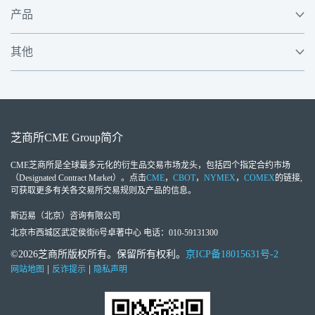
产品
其他
芝商所
CME Group
简介
CME芝商所
是全球最多元化的衍生品交易市场龙头，包括四个指定合约市场
（Designated Contract Market）。点击
CME
，
CBOT
，
NYMEX
，
COMEX
的链接,
可获取更多有关各交易所交易规则及产品的信息。
斯迈易（北京）咨询有限公司
北京市西城区武定侯街6号卓著中心 电话：010-59131300
©2026芝商所版权所有。保留所有权利。
京ICP备18015631号-2
|
|
网站地图
反诈提示
隐私声明