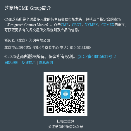
芝商所
CME Group
简介
CME芝商所
是全球最多元化的衍生品交易市场龙头，包括四个指定合约市场
（Designated Contract Market）。点击
CME
，
CBOT
，
NYMEX
，
COMEX
的链接,
可获取更多有关各交易所交易规则及产品的信息。
斯迈易（北京）咨询有限公司
北京市西城区武定侯街6号卓著中心 电话：010-59131300
©2026芝商所版权所有。保留所有权利。
京ICP备18015631号-2
|
|
网站地图
反诈提示
隐私声明
扫描二维码
关注芝商所微信公众号