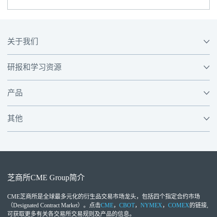
关于我们
研报和学习资源
产品
其他
芝商所
CME Group
简介
CME芝商所
是全球最多元化的衍生品交易市场龙头，包括四个指定合约市场
（Designated Contract Market）。点击
CME
，
CBOT
，
NYMEX
，
COMEX
的链接,
可获取更多有关各交易所交易规则及产品的信息。