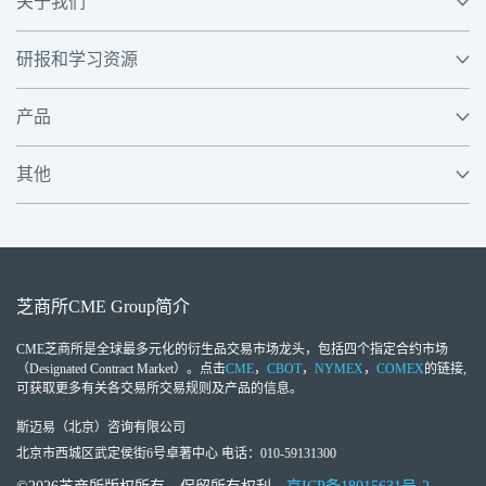
关于我们
研报和学习资源
产品
其他
芝商所
CME Group
简介
CME芝商所
是全球最多元化的衍生品交易市场龙头，包括四个指定合约市场
（Designated Contract Market）。点击
CME
，
CBOT
，
NYMEX
，
COMEX
的链接,
可获取更多有关各交易所交易规则及产品的信息。
斯迈易（北京）咨询有限公司
北京市西城区武定侯街6号卓著中心 电话：010-59131300